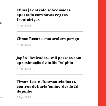
China | Controlo sobre saídas
apertado com novas regras
fronteiriças
os
7 Ago 2026
Clima: Recurso natural em perigo
7 Ago 2026
Japão | Retiradas 5 mil pessoas com
aproximação de tufão Dolphin
7 Ago 2026
Timor-Leste | Desmantelados 16
centros de burla ‘online’ desde 26
de junho
7 Ago 2026