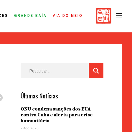
ZES
GRANDE BAÍA
VIA DO MEIO
Pesquisar
por:
Últimas Notícias
ONU condena sanções dos EUA
contra Cuba e alerta para crise
humanitária
7 Ago 2026