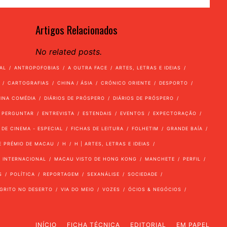
Artigos Relacionados
No related posts.
AL
ANTROPOFOBIAS
A OUTRA FACE
ARTES, LETRAS E IDEIAS
CARTOGRAFIAS
CHINA / ÁSIA
CRÓNICO ORIENTE
DESPORTO
VINA COMÉDIA
DIÁRIOS DE PRÓSPERO
DIÁRIOS DE PRÓSPERO
 PERGUNTAR
ENTREVISTA
ESTENDAIS
EVENTOS
EXPECTORAÇÃO
 DE CINEMA - ESPECIAL
FICHAS DE LEITURA
FOLHETIM
GRANDE BAÍA
E PRÉMIO DE MACAU
H
H | ARTES, LETRAS E IDEIAS
INTERNACIONAL
MACAU VISTO DE HONG KONG
MANCHETE
PERFIL
S
POLÍTICA
REPORTAGEM
SEXANÁLISE
SOCIEDADE
GRITO NO DESERTO
VIA DO MEIO
VOZES
ÓCIOS & NEGÓCIOS
INÍCIO
FICHA TÉCNICA
EDITORIAL
EM PAPEL