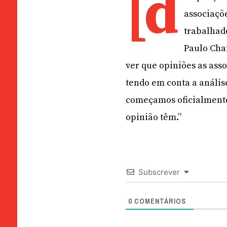
[d
associaçõe
trabalhad
Paulo Chan
ver que opiniões as asso
tendo em conta a análise
começamos oficialmente 
opinião têm.”
Subscrever
0
COMENTÁRIOS