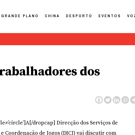
GRANDE PLANO
CHINA
DESPORTO
EVENTOS
VO
trabalhadores dos
le≠’circle’]A[/dropcap] Direcção dos Serviços de
e Coordenação de Jogos (DICJ) vai discutir com