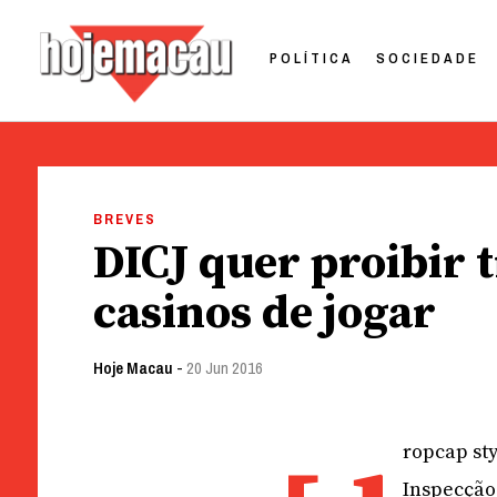
POLÍTICA
SOCIEDADE
Hoje Macau
Jornal em Língua Portuguesa
Skip
to
BREVES
content
DICJ quer proibir 
casinos de jogar
Hoje Macau
-
20 Jun 2016
ropcap sty
Inspecção 