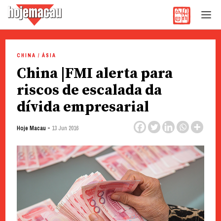
Hoje Macau
Jornal em Língua Portuguesa
Skip
to
CHINA / ÁSIA
content
China |FMI alerta para
riscos de escalada da
dívida empresarial
-
Hoje Macau
13 Jun 2016