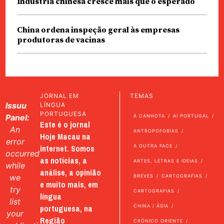
Indústria chinesa cresce mais que o esperado
China ordena inspeção geral às empresas
produtoras de vacinas
JORNAL EM
TEMAS
Issuu
LÍNGUA
PORTUGUESA
Panel:
A CANHOTA
AI PORTUGAL
Este é o jornal
An
ANTROPOFOBIAS
Hoje Macau na
error
internet. Somos
A OUTRA FACE
occurred
as notícias, a
ARTES, LETRAS E IDEIAS
while
análise, a opinião
we
BREVES
CARTOGRAFIAS
e muito mais, em
try
CARTOGRAFIAS
língua
list
portuguesa, na
CHINA / ÁSIA
your
Região
CRÓNICO ORIENTE