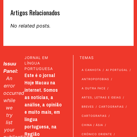
Artigos Relacionados
No related posts.
JORNAL EM
TEMAS
Issuu
LÍNGUA
PORTUGUESA
Panel:
A CANHOTA
AI PORTUGAL
Este é o jornal
An
ANTROPOFOBIAS
Hoje Macau na
error
internet. Somos
A OUTRA FACE
occurred
as notícias, a
ARTES, LETRAS E IDEIAS
while
análise, a opinião
we
BREVES
CARTOGRAFIAS
e muito mais, em
try
CARTOGRAFIAS
língua
list
portuguesa, na
CHINA / ÁSIA
your
Região
CRÓNICO ORIENTE
publications