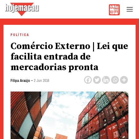
Hoje Macau
Jornal em Língua Portuguesa
Skip
to
POLÍTICA
content
Comércio Externo | Lei que
facilita entrada de
mercadorias pronta
-
Filipa Araújo
2 Jun 2016