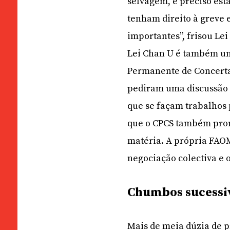
selvagem, é preciso esta
tenham direito à greve e
importantes”, frisou Le
Lei Chan U é também um
Permanente de Concerta
pediram uma discussão 
que se façam trabalhos p
que o CPCS também prome
matéria. A própria FAOM
negociação colectiva e o
Chumbos sucessi
Mais de meia dúzia de p