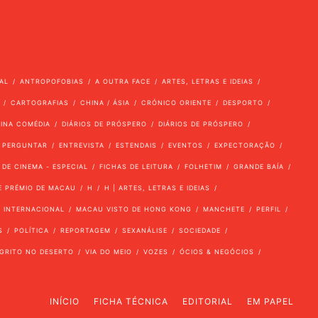
AL
ANTROPOFOBIAS
A OUTRA FACE
ARTES, LETRAS E IDEIAS
CARTOGRAFIAS
CHINA / ÁSIA
CRÓNICO ORIENTE
DESPORTO
VINA COMÉDIA
DIÁRIOS DE PRÓSPERO
DIÁRIOS DE PRÓSPERO
 PERGUNTAR
ENTREVISTA
ESTENDAIS
EVENTOS
EXPECTORAÇÃO
 DE CINEMA - ESPECIAL
FICHAS DE LEITURA
FOLHETIM
GRANDE BAÍA
E PRÉMIO DE MACAU
H
H | ARTES, LETRAS E IDEIAS
INTERNACIONAL
MACAU VISTO DE HONG KONG
MANCHETE
PERFIL
S
POLÍTICA
REPORTAGEM
SEXANÁLISE
SOCIEDADE
GRITO NO DESERTO
VIA DO MEIO
VOZES
ÓCIOS & NEGÓCIOS
INÍCIO
FICHA TÉCNICA
EDITORIAL
EM PAPEL