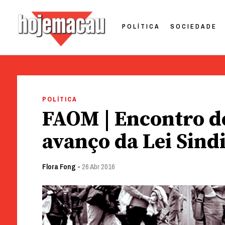
POLÍTICA
SOCIEDADE
Hoje Macau
Jornal em Língua Portuguesa
Skip
to
POLÍTICA
content
FAOM | Encontro de
avanço da Lei Sind
Flora Fong
-
26 Abr 2016