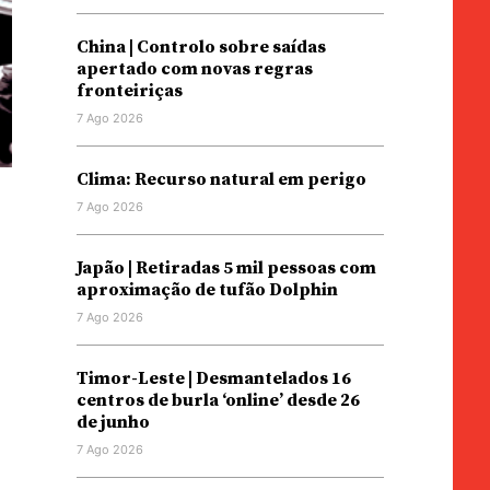
China | Controlo sobre saídas
apertado com novas regras
fronteiriças
7 Ago 2026
Clima: Recurso natural em perigo
7 Ago 2026
Japão | Retiradas 5 mil pessoas com
aproximação de tufão Dolphin
7 Ago 2026
Timor-Leste | Desmantelados 16
centros de burla ‘online’ desde 26
de junho
7 Ago 2026