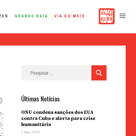
ZES
GRANDE BAÍA
VIA DO MEIO
Pesquisar
por:
Últimas Notícias
ONU condena sanções dos EUA
contra Cuba e alerta para crise
humanitária
7 Ago 2026