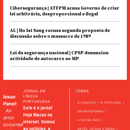
Cibersegurança | ATFPM acusa Governo de criar
lei arbitrária, desproporcional e ilegal
AL | Ho Iat Seng recusa segunda proposta de
discussão sobre o massacre de 1989
Lei da segurança nacional | CPSP denunciou
actividade de autocarro ao MP
JORNAL EM
TEMAS
Issuu
LÍNGUA
PORTUGUESA
Panel:
A CANHOTA
AI PORTUGAL
Este é o jornal
An
ANTROPOFOBIAS
Hoje Macau na
error
internet. Somos
A OUTRA FACE
occurred
as notícias, a
ARTES, LETRAS E IDEIAS