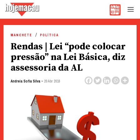
Hoje Macau
Jornal em Língua Portuguesa
Skip
to
MANCHETE
POLÍTICA
content
Rendas | Lei “pode colocar
pressão” na Lei Básica, diz
assessoria da AL
-
Andreia Sofia Silva
20 Abr 2016