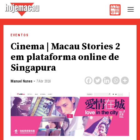
Hoje Macau
Jornal em Língua Portuguesa
Skip
to
EVENTOS
content
Cinema | Macau Stories 2
em plataforma online de
Singapura
-
Manuel Nunes
7 Abr 2016