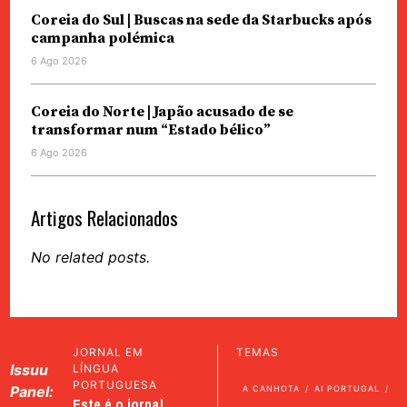
Coreia do Sul | Buscas na sede da Starbucks após
campanha polémica
6 Ago 2026
Coreia do Norte | Japão acusado de se
transformar num “Estado bélico”
6 Ago 2026
Artigos Relacionados
No related posts.
JORNAL EM
TEMAS
Issuu
LÍNGUA
PORTUGUESA
Panel:
A CANHOTA
AI PORTUGAL
Este é o jornal