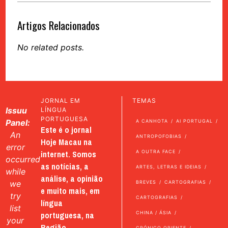
Artigos Relacionados
No related posts.
JORNAL EM
TEMAS
Issuu
LÍNGUA
PORTUGUESA
Panel:
A CANHOTA
AI PORTUGAL
Este é o jornal
An
ANTROPOFOBIAS
Hoje Macau na
error
internet. Somos
A OUTRA FACE
occurred
as notícias, a
ARTES, LETRAS E IDEIAS
while
análise, a opinião
we
BREVES
CARTOGRAFIAS
e muito mais, em
try
CARTOGRAFIAS
língua
list
portuguesa, na
CHINA / ÁSIA
your
Região
CRÓNICO ORIENTE