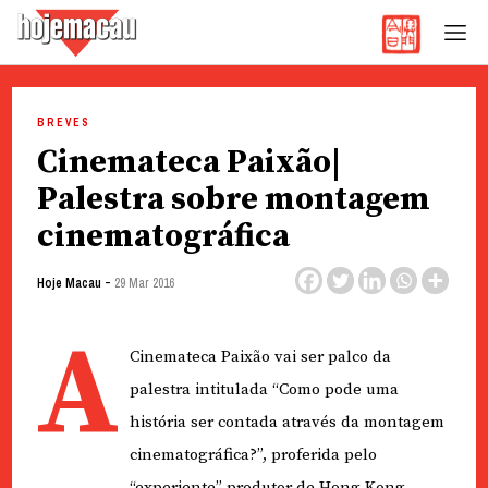
Hoje Macau
Jornal em Língua Portuguesa
Skip
to
BREVES
content
Cinemateca Paixão|
Palestra sobre montagem
cinematográfica
-
Hoje Macau
29 Mar 2016
A
Cinemateca Paixão vai ser palco da
palestra intitulada “Como pode uma
história ser contada através da montagem
cinematográfica?”, proferida pelo
“experiente” produtor de Hong Kong,