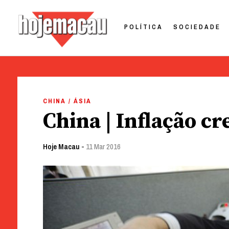
POLÍTICA
SOCIEDADE
Hoje Macau
Jornal em Língua Portuguesa
Skip
to
CHINA / ÁSIA
content
China | Inflação c
Hoje Macau
-
11 Mar 2016