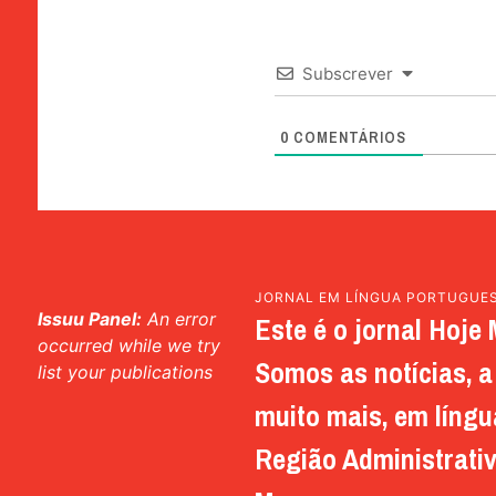
Subscrever
0
COMENTÁRIOS
JORNAL EM LÍNGUA PORTUGUE
Issuu Panel:
An error
Este é o jornal Hoje 
occurred while we try
Somos as notícias, a 
list your publications
muito mais, em língu
Região Administrativ