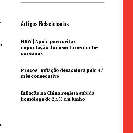
Artigos Relacionados
l
HRW | Apelo para evitar
o
deportação de desertores norte-
coreanos
Preços | Inflação desacelera pelo 4.º
mês consecutivo
Inflação na China regista subida
homóloga de 2,5% em Junho
e