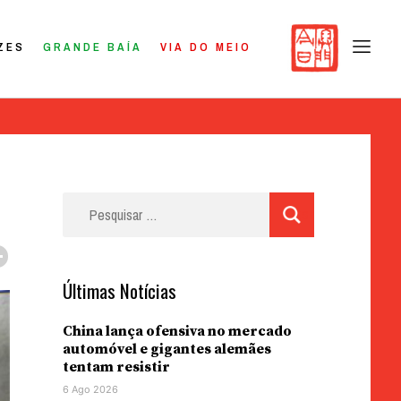
ZES
GRANDE BAÍA
VIA DO MEIO
Pesquisar
por:
Últimas Notícias
China lança ofensiva no mercado
automóvel e gigantes alemães
tentam resistir
6 Ago 2026