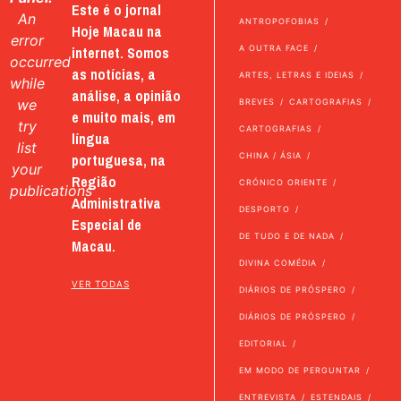
Este é o jornal
An
ANTROPOFOBIAS
Hoje Macau na
error
internet. Somos
A OUTRA FACE
occurred
as notícias, a
ARTES, LETRAS E IDEIAS
while
análise, a opinião
we
BREVES
CARTOGRAFIAS
e muito mais, em
try
CARTOGRAFIAS
língua
list
portuguesa, na
CHINA / ÁSIA
your
Região
CRÓNICO ORIENTE
publications
Administrativa
DESPORTO
Especial de
DE TUDO E DE NADA
Macau.
DIVINA COMÉDIA
VER TODAS
DIÁRIOS DE PRÓSPERO
DIÁRIOS DE PRÓSPERO
EDITORIAL
EM MODO DE PERGUNTAR
ENTREVISTA
ESTENDAIS