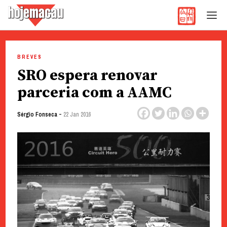
Hoje Macau
Jornal em Língua Portuguesa
Skip
to
BREVES
content
SRO espera renovar
parceria com a AAMC
-
Sérgio Fonseca
22 Jan 2016