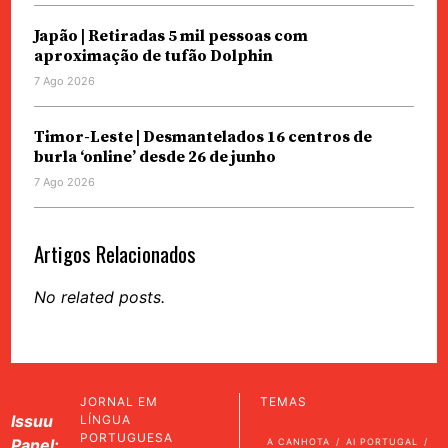
Japão | Retiradas 5 mil pessoas com
aproximação de tufão Dolphin
7 Ago 2026
Timor-Leste | Desmantelados 16 centros de
burla ‘online’ desde 26 de junho
7 Ago 2026
Artigos Relacionados
No related posts.
JORNAL EM
TEMAS
Issuu
LÍNGUA
PORTUGUESA
Panel:
A CANHOTA
AI PORTUGAL