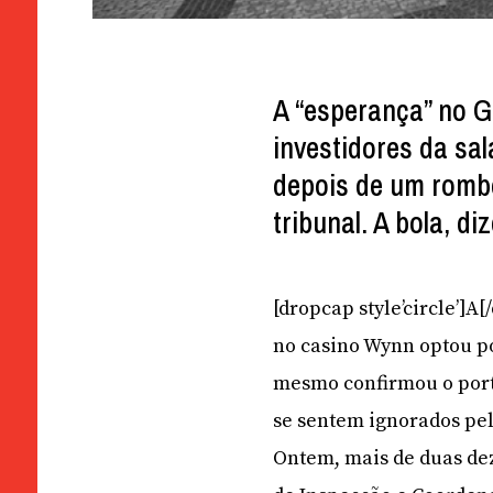
A “esperança” no G
investidores da sa
depois de um rombo
tribunal. A bola, d
[dropcap style’circle’]A
no casino Wynn optou por
mesmo confirmou o porta
se sentem ignorados pe
Ontem, mais de duas de