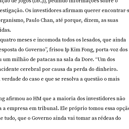
ção de Jogos (DICJ), pedindo informações sobre o
vestigação. Os investidores afirmam querer encontrar-
organismo, Paulo Chan, até porque, dizem, as suas
idas.
 quatro meses e incomoda todos os lesados, que ainda
esposta do Governo”, frisou Ip Kim Fong, porta-voz dos
iu um milhão de patacas na sala da Dore. “Um dos
acidente cerebral por causa da perda do dinheiro.
 verdade do caso e que se resolva a questão o mais
ong afirmou ao HM que a maioria dos investidores não
a a empresa em tribunal. Ele próprio tomou essa opçã
de tudo, que o Governo ainda vai tomar as rédeas do