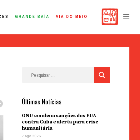
ZES
GRANDE BAÍA
VIA DO MEIO
Pesquisar
por:
Últimas Notícias
ONU condena sanções dos EUA
contra Cuba e alerta para crise
humanitária
7 Ago 2026