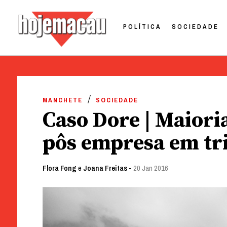
POLÍTICA
SOCIEDADE
Hoje Macau
Jornal em Língua Portuguesa
Skip
to
MANCHETE
SOCIEDADE
content
Caso Dore | Maiori
pôs empresa em tr
Flora Fong
e
Joana Freitas
-
20 Jan 2016