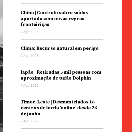
China | Controlo sobre saídas
apertado com novas regras
fronteiriças
7 Ago 2026
Clima: Recurso natural em perigo
7 Ago 2026
Japão | Retiradas 5 mil pessoas com
aproximação de tufão Dolphin
7 Ago 2026
Timor-Leste | Desmantelados 16
centros de burla ‘online’ desde 26
de junho
7 Ago 2026