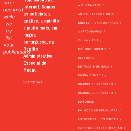
error
internet. Somos
A OUTRA FACE
occurred
as notícias, a
ARTES, LETRAS E IDEIAS
while
análise, a opinião
we
BREVES
CARTOGRAFIAS
e muito mais, em
try
CARTOGRAFIAS
língua
list
portuguesa, na
CHINA / ÁSIA
your
Região
CRÓNICO ORIENTE
publications
Administrativa
DESPORTO
Especial de
DE TUDO E DE NADA
Macau.
DIVINA COMÉDIA
VER TODAS
DIÁRIOS DE PRÓSPERO
DIÁRIOS DE PRÓSPERO
EDITORIAL
EM MODO DE PERGUNTAR
ENTREVISTA
ESTENDAIS
EVENTOS
EXPECTORAÇÃO