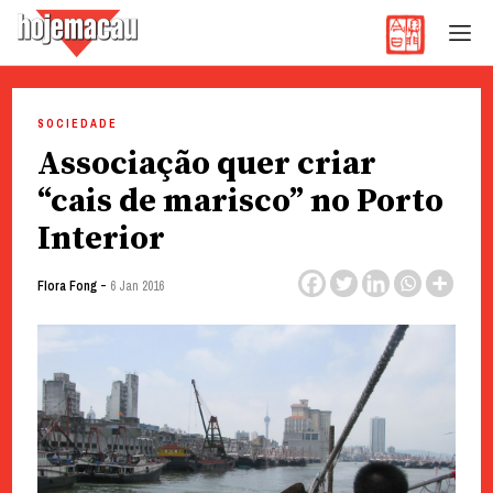
Hoje Macau
Jornal em Língua Portuguesa
Skip
to
SOCIEDADE
content
Associação quer criar
“cais de marisco” no Porto
Interior
-
Flora Fong
6 Jan 2016