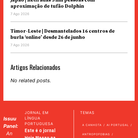
Japão | Retiradas 5 mil pessoas com
aproximação de tufão Dolphin
7 Ago 2026
Timor-Leste | Desmantelados 16 centros de
burla ‘online’ desde 26 de junho
7 Ago 2026
Artigos Relacionados
No related posts.
JORNAL EM
TEMAS
Issuu
LÍNGUA
PORTUGUESA
Panel:
A CANHOTA
AI PORTUGAL
Este é o jornal
An
ANTROPOFOBIAS
Hoje Macau na