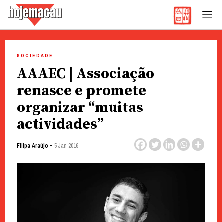
Hoje Macau
Jornal em Língua Portuguesa
Skip
to
SOCIEDADE
content
AAAEC | Associação
renasce e promete
organizar “muitas
actividades”
-
Filipa Araújo
5 Jan 2016