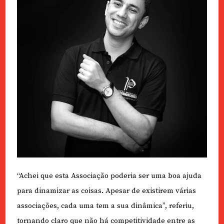
“Achei que esta Associação poderia ser uma boa ajuda
para dinamizar as coisas. Apesar de existirem várias
associações, cada uma tem a sua dinâmica”, referiu,
tornando claro que não há competitividade entre as