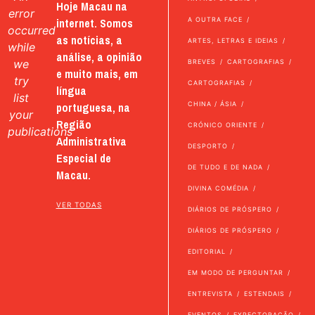
Hoje Macau na
error
internet. Somos
A OUTRA FACE
occurred
as notícias, a
ARTES, LETRAS E IDEIAS
while
análise, a opinião
we
BREVES
CARTOGRAFIAS
e muito mais, em
try
CARTOGRAFIAS
língua
list
portuguesa, na
CHINA / ÁSIA
your
Região
CRÓNICO ORIENTE
publications
Administrativa
DESPORTO
Especial de
DE TUDO E DE NADA
Macau.
DIVINA COMÉDIA
VER TODAS
DIÁRIOS DE PRÓSPERO
DIÁRIOS DE PRÓSPERO
EDITORIAL
EM MODO DE PERGUNTAR
ENTREVISTA
ESTENDAIS
EVENTOS
EXPECTORAÇÃO