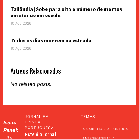
Tailândia | Sobe para oito o número de mortos
em ataque em escola
10 Ago 2026
Todos os dias morrem na estrada
10 Ago 2026
Artigos Relacionados
No related posts.
JORNAL EM
TEMAS
Issuu
LÍNGUA
PORTUGUESA
Panel:
A CANHOTA
AI PORTUGAL
Este é o jornal
An
ANTROPOFOBIAS