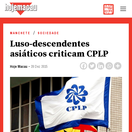
Hoje Macau
Jornal em Língua Portuguesa
Skip
to
MANCHETE
SOCIEDADE
content
Luso-descendentes
asiáticos criticam CPLP
-
Hoje Macau
28 Dez 2015