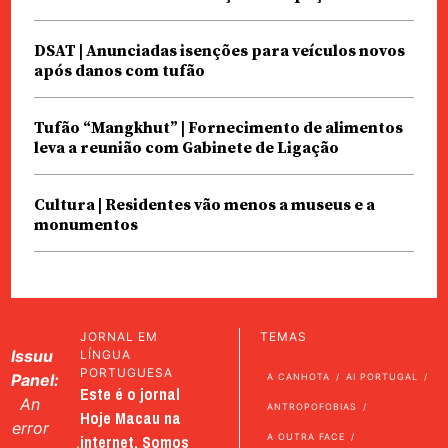
DSAT | Anunciadas isenções para veículos novos
após danos com tufão
Tufão “Mangkhut” | Fornecimento de alimentos
leva a reunião com Gabinete de Ligação
Cultura | Residentes vão menos a museus e a
monumentos
JORNAL EM
TEMAS
Issuu
LÍNGUA
PORTUGUESA
Panel:
A CANHOTA
AI PORTUGAL
Este é o jornal
An
ANTROPOFOBIAS
Hoje Macau na
error
internet. Somos
A OUTRA FACE