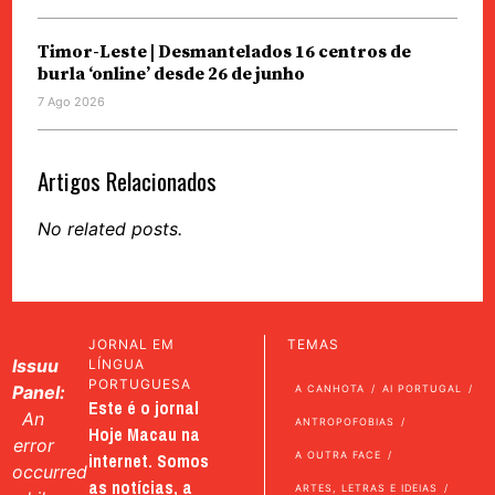
Timor-Leste | Desmantelados 16 centros de
burla ‘online’ desde 26 de junho
7 Ago 2026
Artigos Relacionados
No related posts.
JORNAL EM
TEMAS
Issuu
LÍNGUA
PORTUGUESA
Panel:
A CANHOTA
AI PORTUGAL
Este é o jornal
An
ANTROPOFOBIAS
Hoje Macau na
error
internet. Somos
A OUTRA FACE
occurred
as notícias, a
ARTES, LETRAS E IDEIAS