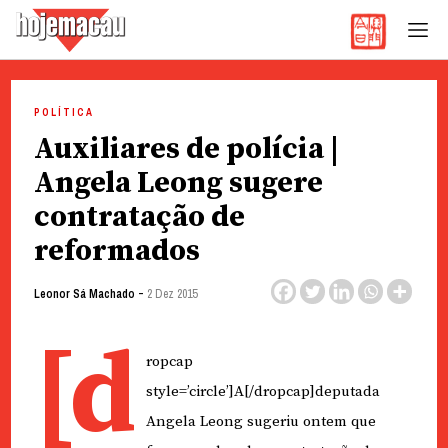
Hoje Macau
Jornal em Língua Portuguesa
Skip
to
POLÍTICA
content
Auxiliares de polícia |
Angela Leong sugere
contratação de
reformados
-
Leonor Sá Machado
2 Dez 2015
[d
ropcap
style=’circle’]A[/dropcap]deputada
Angela Leong sugeriu ontem que