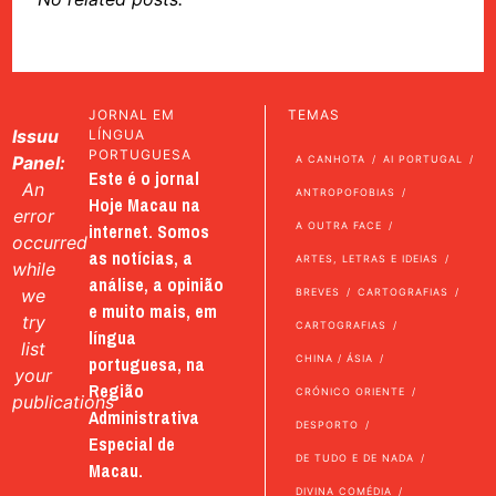
JORNAL EM
TEMAS
Issuu
LÍNGUA
PORTUGUESA
Panel:
A CANHOTA
AI PORTUGAL
Este é o jornal
An
ANTROPOFOBIAS
Hoje Macau na
error
internet. Somos
A OUTRA FACE
occurred
as notícias, a
ARTES, LETRAS E IDEIAS
while
análise, a opinião
we
BREVES
CARTOGRAFIAS
e muito mais, em
try
CARTOGRAFIAS
língua
list
portuguesa, na
CHINA / ÁSIA
your
Região
CRÓNICO ORIENTE
publications
Administrativa
DESPORTO
Especial de
DE TUDO E DE NADA
Macau.
DIVINA COMÉDIA