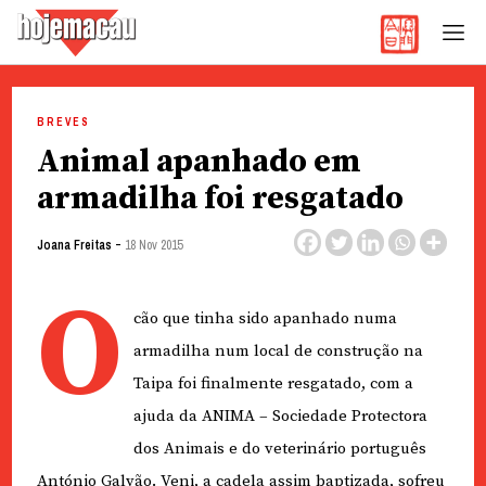
Hoje Macau
Jornal em Língua Portuguesa
Skip
to
BREVES
content
Animal apanhado em
armadilha foi resgatado
-
Joana Freitas
18 Nov 2015
O
cão que tinha sido apanhado numa
armadilha num local de construção na
Taipa foi finalmente resgatado, com a
ajuda da ANIMA – Sociedade Protectora
dos Animais e do veterinário português
António Galvão. Veni, a cadela assim baptizada, sofreu