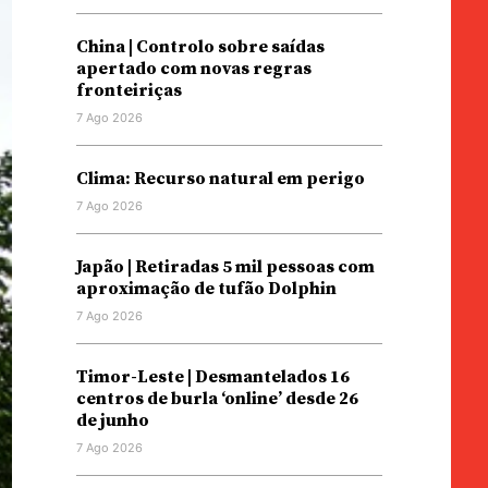
China | Controlo sobre saídas
apertado com novas regras
fronteiriças
7 Ago 2026
Clima: Recurso natural em perigo
7 Ago 2026
Japão | Retiradas 5 mil pessoas com
aproximação de tufão Dolphin
7 Ago 2026
Timor-Leste | Desmantelados 16
centros de burla ‘online’ desde 26
de junho
7 Ago 2026