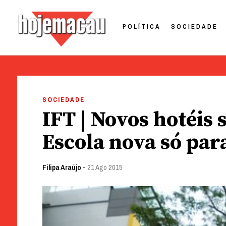
POLÍTICA
SOCIEDADE
Hoje Macau
Jornal em Língua Portuguesa
Skip
to
SOCIEDADE
content
IFT | Novos hotéis
Escola nova só par
Filipa Araújo
-
21 Ago 2015