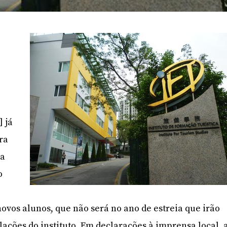
] já
ra
ca
o
novos alunos, que não será no ano de estreia que irão
lações do instituto. Em declarações à imprensa local, 