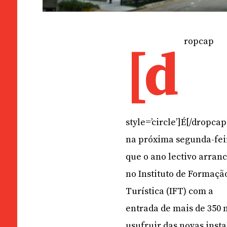
ropcap
[d
style=’circle’]É[/dropcap
na próxima segunda-fei
que o ano lectivo arran
no Instituto de Formaçã
Turística (IFT) com a
entrada de mais de 350 
usufruir das novas insta