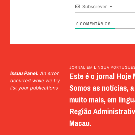
Subscrever
0
COMENTÁRIOS
JORNAL EM LÍNGUA PORTUGUE
Issuu Panel:
An error
Este é o jornal Hoje 
occurred while we try
Somos as notícias, a 
list your publications
muito mais, em língu
Região Administrativ
Macau.