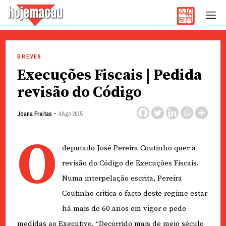
Hoje Macau
Jornal em Língua Portuguesa
Skip
to
BREVES
content
Execuções Fiscais | Pedida
revisão do Código
-
Joana Freitas
4 Ago 2015
O
deputado José Pereira Coutinho quer a
revisão do Código de Execuções Fiscais.
Numa interpelação escrita, Pereira
Coutinho critica o facto deste regime estar
há mais de 60 anos em vigor e pede
medidas ao Executivo. “Decorrido mais de meio século