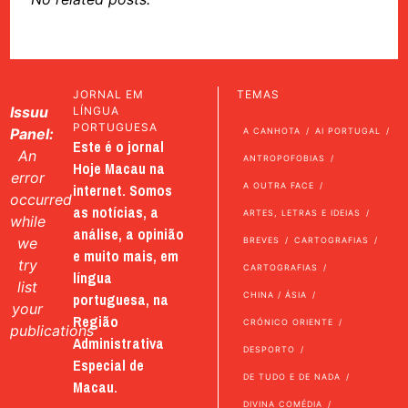
JORNAL EM
TEMAS
Issuu
LÍNGUA
PORTUGUESA
Panel:
A CANHOTA
AI PORTUGAL
Este é o jornal
An
ANTROPOFOBIAS
Hoje Macau na
error
internet. Somos
A OUTRA FACE
occurred
as notícias, a
ARTES, LETRAS E IDEIAS
while
análise, a opinião
we
BREVES
CARTOGRAFIAS
e muito mais, em
try
CARTOGRAFIAS
língua
list
portuguesa, na
CHINA / ÁSIA
your
Região
CRÓNICO ORIENTE
publications
Administrativa
DESPORTO
Especial de
DE TUDO E DE NADA
Macau.
DIVINA COMÉDIA