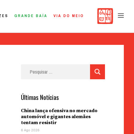
ZES
GRANDE BAÍA
VIA DO MEIO
Pesquisar
por:
Últimas Notícias
China lança ofensiva no mercado
automóvel e gigantes alemães
tentam resistir
6 Ago 2026