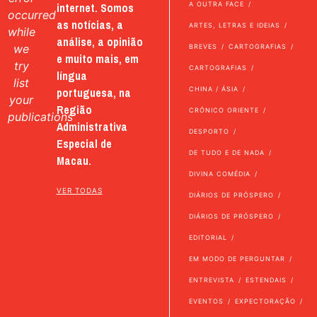
internet. Somos
A OUTRA FACE
occurred
as notícias, a
ARTES, LETRAS E IDEIAS
while
análise, a opinião
we
BREVES
CARTOGRAFIAS
e muito mais, em
try
CARTOGRAFIAS
língua
list
portuguesa, na
CHINA / ÁSIA
your
Região
CRÓNICO ORIENTE
publications
Administrativa
DESPORTO
Especial de
DE TUDO E DE NADA
Macau.
DIVINA COMÉDIA
VER TODAS
DIÁRIOS DE PRÓSPERO
DIÁRIOS DE PRÓSPERO
EDITORIAL
EM MODO DE PERGUNTAR
ENTREVISTA
ESTENDAIS
EVENTOS
EXPECTORAÇÃO