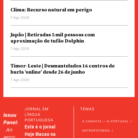
Clima: Recurso natural em perigo
7 Ago 2026
Japão | Retiradas 5 mil pessoas com
aproximação de tufão Dolphin
7 Ago 2026
Timor-Leste | Desmantelados 16 centros de
burla ‘online’ desde 26 de junho
7 Ago 2026
JORNAL EM
TEMAS
Issuu
LÍNGUA
PORTUGUESA
Panel:
A CANHOTA
AI PORTUGAL
Este é o jornal
An
ANTROPOFOBIAS
Hoje Macau na
error