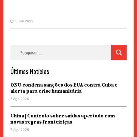
30 Jun 2022
Pesquisar
CARLOS MORAIS JOSÉ
por:
A irrelevância do solstício
Últimas Notícias
ONU condena sanções dos EUA contra Cuba e
alerta para crise humanitária
7 Ago 2026
China | Controlo sobre saídas apertado com
novas regras fronteiriças
7 Ago 2026