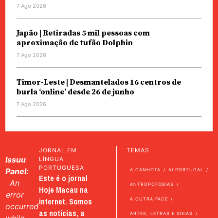
7 Ago 2026
Japão | Retiradas 5 mil pessoas com
aproximação de tufão Dolphin
7 Ago 2026
Timor-Leste | Desmantelados 16 centros de
burla ‘online’ desde 26 de junho
7 Ago 2026
JORNAL EM
TEMAS
Issuu
LÍNGUA
PORTUGUESA
Panel:
A CANHOTA
AI PORTUGAL
Este é o jornal
An
ANTROPOFOBIAS
Hoje Macau na
error
internet. Somos
A OUTRA FACE
occurred
as notícias, a
ARTES, LETRAS E IDEIAS