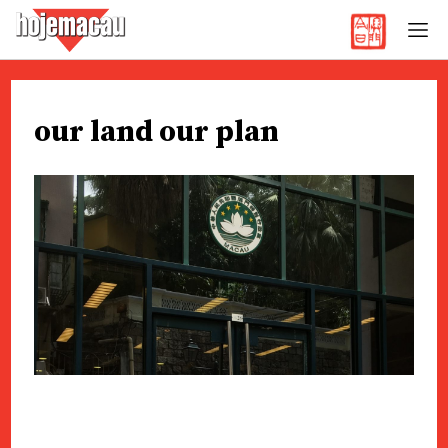
Hoje Macau
Jornal em Língua Portuguesa
Skip
to
our land our plan
content