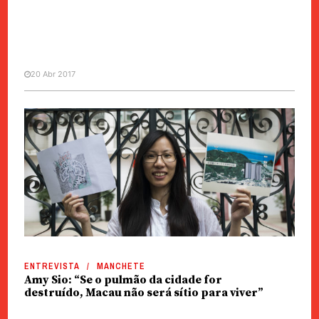
20 Abr 2017
SOCIEDADE
Grupo “Our Plan, Our Land”
sublinha o perigo de Wai Long
para moradores
ENTREVISTA
MANCHETE
Amy Sio: “Se o pulmão da cidade for
destruído, Macau não será sítio para viver”