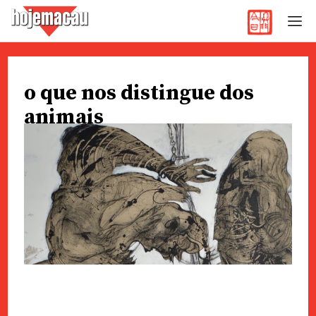
Hoje Macau
Jornal em Língua Portuguesa
Skip
to
o que nos distingue dos
content
animais