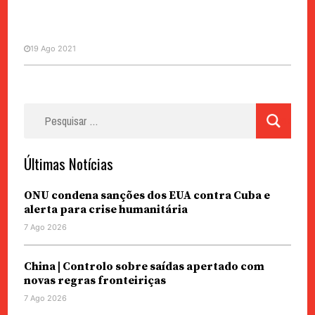
19 Ago 2021
Pesquisar
ANTÓNIO CABRITA
por:
O que nos distingue dos animais?
Últimas Notícias
ONU condena sanções dos EUA contra Cuba e
alerta para crise humanitária
7 Ago 2026
China | Controlo sobre saídas apertado com
novas regras fronteiriças
7 Ago 2026