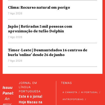
Clima: Recurso natural em perigo
7 Ago 2026
Japão | Retiradas 5 mil pessoas com
aproximação de tufão Dolphin
7 Ago 2026
Timor-Leste | Desmantelados 16 centros de
burla ‘online’ desde 26 de junho
7 Ago 2026
JORNAL EM
TEMAS
Issuu
LÍNGUA
PORTUGUESA
Panel:
A CANHOTA
AI PORTUGAL
Este é o jornal
An
ANTROPOFOBIAS
Hoje Macau na
error