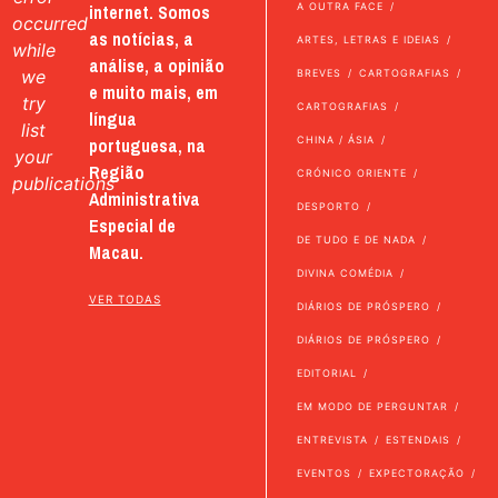
internet. Somos
A OUTRA FACE
occurred
as notícias, a
ARTES, LETRAS E IDEIAS
while
análise, a opinião
we
BREVES
CARTOGRAFIAS
e muito mais, em
try
CARTOGRAFIAS
língua
list
portuguesa, na
CHINA / ÁSIA
your
Região
CRÓNICO ORIENTE
publications
Administrativa
DESPORTO
Especial de
DE TUDO E DE NADA
Macau.
DIVINA COMÉDIA
VER TODAS
DIÁRIOS DE PRÓSPERO
DIÁRIOS DE PRÓSPERO
EDITORIAL
EM MODO DE PERGUNTAR
ENTREVISTA
ESTENDAIS
EVENTOS
EXPECTORAÇÃO