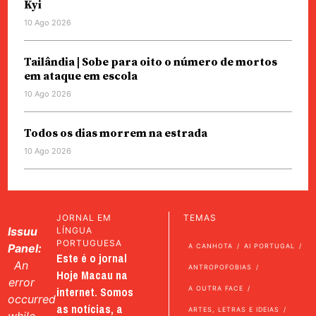
Kyi
10 Ago 2026
Tailândia | Sobe para oito o número de mortos
em ataque em escola
10 Ago 2026
Todos os dias morrem na estrada
10 Ago 2026
JORNAL EM
TEMAS
Issuu
LÍNGUA
PORTUGUESA
Panel:
A CANHOTA
AI PORTUGAL
Este é o jornal
An
ANTROPOFOBIAS
Hoje Macau na
error
internet. Somos
A OUTRA FACE
occurred
as notícias, a
ARTES, LETRAS E IDEIAS