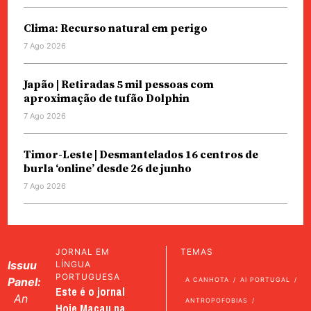
Clima: Recurso natural em perigo
7 Ago 2026
Japão | Retiradas 5 mil pessoas com
aproximação de tufão Dolphin
7 Ago 2026
Timor-Leste | Desmantelados 16 centros de
burla ‘online’ desde 26 de junho
7 Ago 2026
JORNAL EM
TEMAS
Issuu
LÍNGUA
PORTUGUESA
Panel:
A CANHOTA
AI PORTUGAL
Este é o jornal
An
ANTROPOFOBIAS
Hoje Macau na