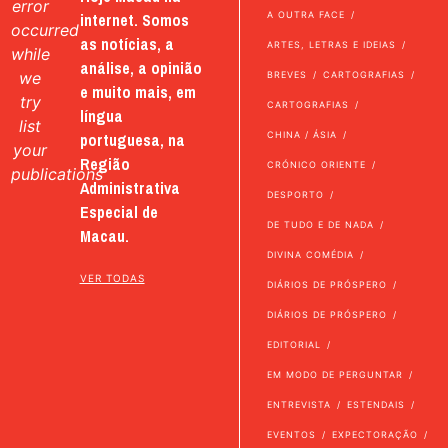
error
internet. Somos
A OUTRA FACE
occurred
as notícias, a
ARTES, LETRAS E IDEIAS
while
análise, a opinião
we
BREVES
CARTOGRAFIAS
e muito mais, em
try
CARTOGRAFIAS
língua
list
portuguesa, na
CHINA / ÁSIA
your
Região
CRÓNICO ORIENTE
publications
Administrativa
DESPORTO
Especial de
DE TUDO E DE NADA
Macau.
DIVINA COMÉDIA
VER TODAS
DIÁRIOS DE PRÓSPERO
DIÁRIOS DE PRÓSPERO
EDITORIAL
EM MODO DE PERGUNTAR
ENTREVISTA
ESTENDAIS
EVENTOS
EXPECTORAÇÃO