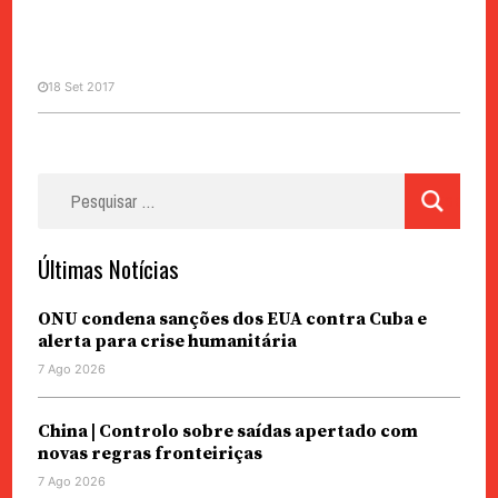
18 Set 2017
POLÍTICA
Pesquisar
Infidelidade à China | Candidato
por:
jura inocência
Últimas Notícias
ONU condena sanções dos EUA contra Cuba e
alerta para crise humanitária
7 Ago 2026
China | Controlo sobre saídas apertado com
novas regras fronteiriças
7 Ago 2026