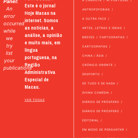
Panel:
A CANHOTA
AI PORTUGAL
Este é o jornal
An
ANTROPOFOBIAS
Hoje Macau na
error
internet. Somos
A OUTRA FACE
occurred
as notícias, a
ARTES, LETRAS E IDEIAS
while
análise, a opinião
we
BREVES
CARTOGRAFIAS
e muito mais, em
try
CARTOGRAFIAS
língua
list
portuguesa, na
CHINA / ÁSIA
your
Região
CRÓNICO ORIENTE
publications
Administrativa
DESPORTO
Especial de
DE TUDO E DE NADA
Macau.
DIVINA COMÉDIA
VER TODAS
DIÁRIOS DE PRÓSPERO
DIÁRIOS DE PRÓSPERO
EDITORIAL
EM MODO DE PERGUNTAR