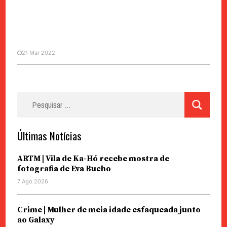
21 Mar 2022
CHINA / ÁSIA
Disney encerra parque em
Pesquisar
Xangai face a pior surto desde o
por:
início da pandemia
Últimas Notícias
ARTM | Vila de Ka-Hó recebe mostra de
fotografia de Eva Bucho
7 Ago 2026
Crime | Mulher de meia idade esfaqueada junto
ao Galaxy