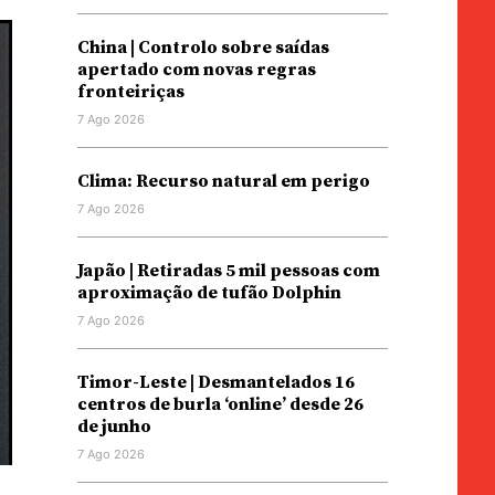
China | Controlo sobre saídas
apertado com novas regras
fronteiriças
7 Ago 2026
Clima: Recurso natural em perigo
7 Ago 2026
Japão | Retiradas 5 mil pessoas com
aproximação de tufão Dolphin
7 Ago 2026
Timor-Leste | Desmantelados 16
centros de burla ‘online’ desde 26
de junho
7 Ago 2026