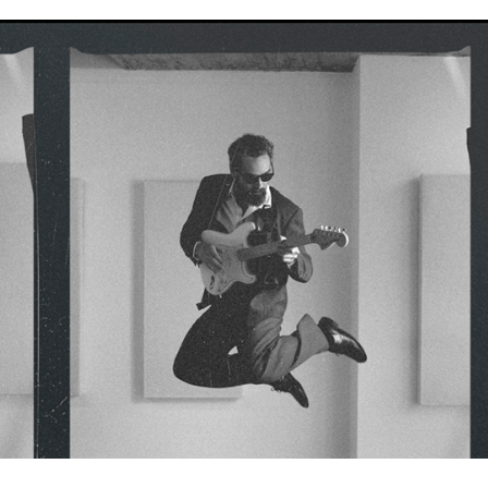
, autor do EP “At Your Service
er catalogado”