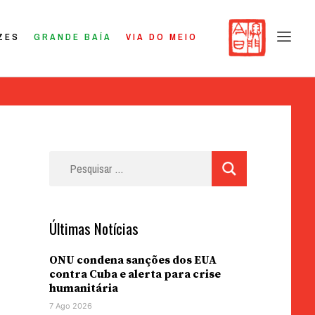
ZES
GRANDE BAÍA
VIA DO MEIO
Pesquisar
por:
Últimas Notícias
ONU condena sanções dos EUA
contra Cuba e alerta para crise
humanitária
7 Ago 2026