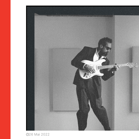
EVENTOS
António Vale da Conceição
Ma’am”: “Não ambiciono s
26 Mai 2022