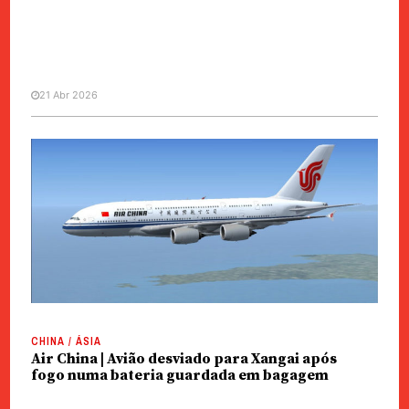
21 Abr 2026
CHINA / ÁSIA
Air China | Retomada rota
directa entre Pequim e Nova Deli
após seis anos
CHINA / ÁSIA
Air China | Avião desviado para Xangai após
fogo numa bateria guardada em bagagem