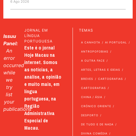
6 Ago 2026
JORNAL EM
TEMAS
Issuu
LÍNGUA
PORTUGUESA
Panel:
A CANHOTA
AI PORTUGAL
Este é o jornal
An
ANTROPOFOBIAS
Hoje Macau na
error
internet. Somos
A OUTRA FACE
occurred
as notícias, a
ARTES, LETRAS E IDEIAS
while
análise, a opinião
we
BREVES
CARTOGRAFIAS
e muito mais, em
try
CARTOGRAFIAS
língua
list
portuguesa, na
CHINA / ÁSIA
your
Região
CRÓNICO ORIENTE
publications
Administrativa
DESPORTO
Especial de
DE TUDO E DE NADA
Macau.
DIVINA COMÉDIA