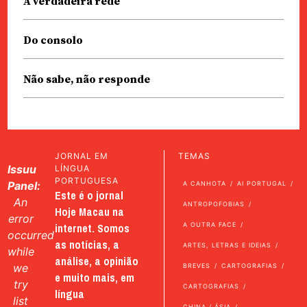
A verdadeira rede
Do consolo
Não sabe, não responde
JORNAL EM
TEMAS
Issuu
LÍNGUA
PORTUGUESA
Panel:
A CANHOTA
AI PORTUGAL
Este é o jornal
An
ANTROPOFOBIAS
Hoje Macau na
error
internet. Somos
A OUTRA FACE
occurred
as notícias, a
ARTES, LETRAS E IDEIAS
while
análise, a opinião
we
BREVES
CARTOGRAFIAS
e muito mais, em
try
CARTOGRAFIAS
língua
list
CHINA / ÁSIA