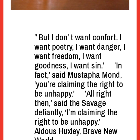
” But I don’ t want confort. I
want poetry, I want danger, I
want freedom, I want
goodness, I want sin.’ ’In
fact,’ said Mustapha Mond,
‘you’re claiming the right to
be unhappy.’ ’All right
then,’ said the Savage
defiantly, ‘I’m claiming the
right to be unhappy.’
Aldous Huxley, Brave New