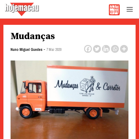
Hoje Macau
Jornal em Língua Portuguesa
Skip
Mudanças
to
content
-
Nuno Miguel Guedes
7 Mai 2020