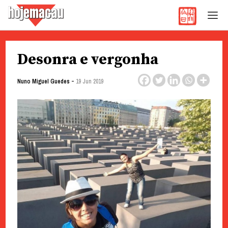
Hoje Macau
Jornal em Língua Portuguesa
Skip
Desonra e vergonha
to
content
-
Nuno Miguel Guedes
19 Jun 2019