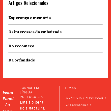
Artigos Relacionados
Esperança e memória
Os interesses da embaixada
Do recomeço
Da orfandade
JORNAL EM
TEMAS
Issuu
LÍNGUA
PORTUGUESA
Panel:
A CANHOTA
AI PORTUGAL
Este é o jornal
An
ANTROPOFOBIAS
Hoje Macau na
error