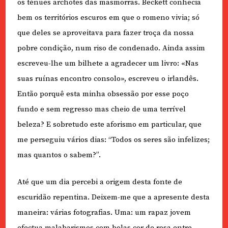
os ténues archotes das masmorras. Beckett conhecia
bem os territórios escuros em que o romeno vivia; só
que deles se aproveitava para fazer troça da nossa
pobre condição, num riso de condenado. Ainda assim
escreveu-lhe um bilhete a agradecer um livro: «Nas
suas ruínas encontro consolo», escreveu o irlandês.
Então porquê esta minha obsessão por esse poço
fundo e sem regresso mas cheio de uma terrível
beleza? E sobretudo este aforismo em particular, que
me perseguiu vários dias: “Todos os seres são infelizes;
mas quantos o sabem?”.
Até que um dia percebi a origem desta fonte de
escuridão repentina. Deixem-me que a apresente desta
maneira: várias fotografias. Uma: um rapaz jovem
efectua malabarismos com bolas cor de rosa entre