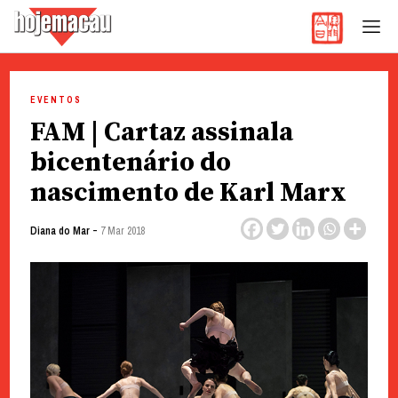
Hoje Macau
Jornal em Língua Portuguesa
Skip
to
EVENTOS
content
FAM | Cartaz assinala
bicentenário do
nascimento de Karl Marx
-
Diana do Mar
7 Mar 2018