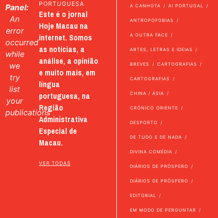
PORTUGUESA
Panel:
A CANHOTA
AI PORTUGAL
Este é o jornal
An
ANTROPOFOBIAS
Hoje Macau na
error
internet. Somos
A OUTRA FACE
occurred
as notícias, a
ARTES, LETRAS E IDEIAS
while
análise, a opinião
we
BREVES
CARTOGRAFIAS
e muito mais, em
try
CARTOGRAFIAS
língua
list
portuguesa, na
CHINA / ÁSIA
your
Região
CRÓNICO ORIENTE
publications
Administrativa
DESPORTO
Especial de
DE TUDO E DE NADA
Macau.
DIVINA COMÉDIA
VER TODAS
DIÁRIOS DE PRÓSPERO
DIÁRIOS DE PRÓSPERO
EDITORIAL
EM MODO DE PERGUNTAR