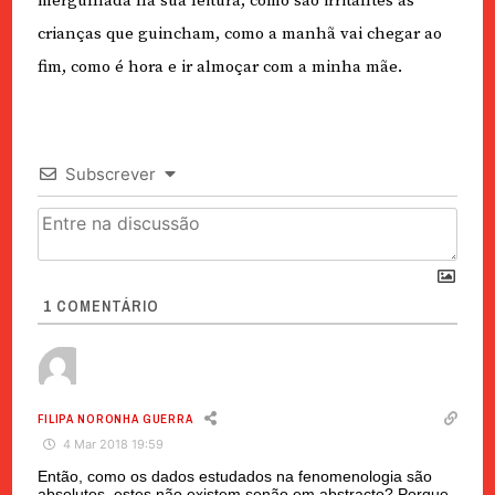
mergulhada na sua leitura, como são irritantes as
crianças que guincham, como a manhã vai chegar ao
fim, como é hora e ir almoçar com a minha mãe.
Subscrever
1
COMENTÁRIO
FILIPA NORONHA GUERRA
4 Mar 2018 19:59
Então, como os dados estudados na fenomenologia são
absolutos, estes não existem senão em abstracto? Porque