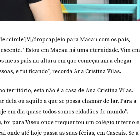
le≠’circle’]V[/dropcap]eio para Macau com os pais,
lescente. “Estou em Macau há uma eternidade. Vim e
os meus pais na altura em que começaram a chegar
soas, e fui ficando”, recorda Ana Cristina Vilas.
no território, esta não é a casa de Ana Cristina Vilas.
r dela ou aquilo a que se possa chamar de lar. Para a
oje em dia quase todos somos cidadãos do mundo”.
foi para Viseu onde frequentou um colégio interno e
l onde até hoje passa as suas férias, em Cascais. Se a