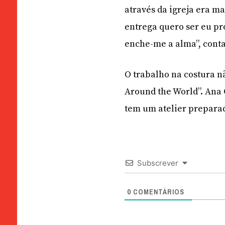
através da igreja era ma
entrega quero ser eu pró
enche-me a alma”, cont
O trabalho na costura nã
Around the World”. Ana C
tem um atelier preparad
Subscrever
0
COMENTÁRIOS