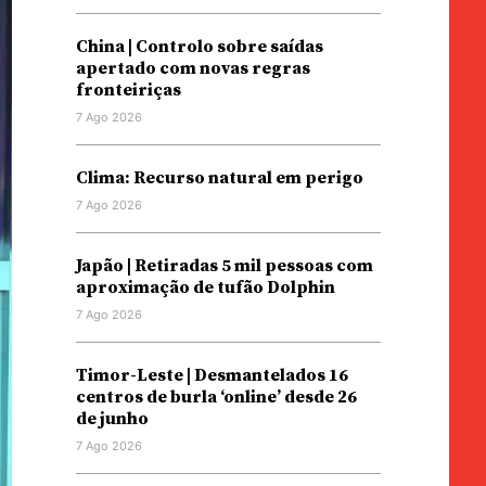
China | Controlo sobre saídas
apertado com novas regras
fronteiriças
7 Ago 2026
Clima: Recurso natural em perigo
7 Ago 2026
Japão | Retiradas 5 mil pessoas com
aproximação de tufão Dolphin
7 Ago 2026
Timor-Leste | Desmantelados 16
centros de burla ‘online’ desde 26
de junho
7 Ago 2026