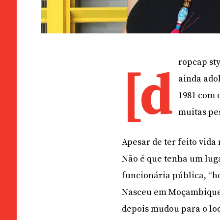
ropcap sty
[d
ainda ado
1981 com 
muitas pes
Apesar de ter feito vida 
Não é que tenha um luga
funcionária pública, “h
Nasceu em Moçambique, 
depois mudou para o loca