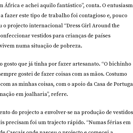
 África e achei aquilo fantástico”, conta. O entusias
a fazer este tipo de trabalho foi contagioso e, pouco
 o projecto internacional “Dress Girl Around the
confeccionar vestidos para crianças de países
 vivem numa situação de pobreza.
o gosto que já tinha por fazer artesanato. “O bichinho
sempre gostei de fazer coisas com as mãos. Costumo
 com as minhas coisas, com o apoio da Casa de Portuga
ação em joalharia”, refere.
to do projecto a envolver-se na produção de vestido
is precisam foi um trajecto rápido. “Numas férias em
 de Cascais onde nasceu o projecto e comecei a