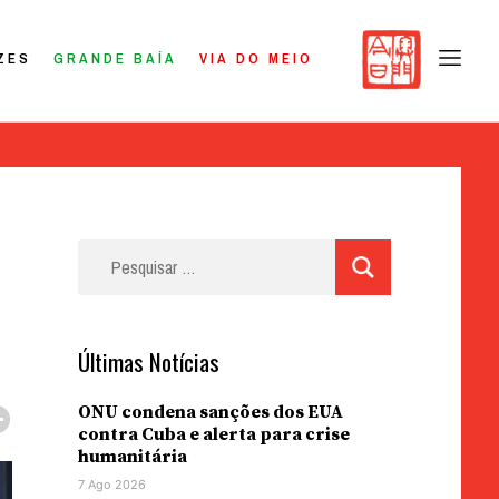
ZES
GRANDE BAÍA
VIA DO MEIO
Pesquisar
por:
Últimas Notícias
ONU condena sanções dos EUA
contra Cuba e alerta para crise
humanitária
7 Ago 2026