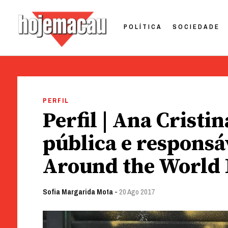
POLÍTICA
SOCIEDADE
Hoje Macau
Jornal em Língua Portuguesa
Skip
to
PERFIL
content
Perfil | Ana Cristi
pública e responsáv
Around the World
Sofia Margarida Mota
-
20 Ago 2017