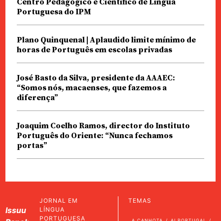
Centro Pedagógico e Científico de Língua
Portuguesa do IPM
Plano Quinquenal | Aplaudido limite mínimo de
horas de Português em escolas privadas
José Basto da Silva, presidente da AAAEC:
“Somos nós, macaenses, que fazemos a
diferença”
Joaquim Coelho Ramos, director do Instituto
Português do Oriente: “Nunca fechamos
portas”
JORNAL EM
TEMAS
Issuu
LÍNGUA
PORTUGUESA
A CANHOTA
AI PORTUGAL