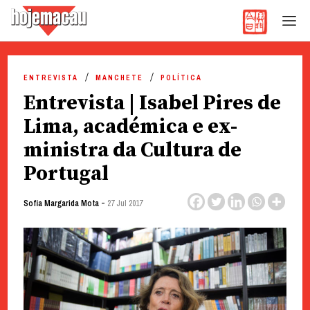
Hoje Macau
Jornal em Língua Portuguesa
Skip
to
ENTREVISTA
MANCHETE
POLÍTICA
content
Entrevista | Isabel Pires de
Lima, académica e ex-
ministra da Cultura de
Portugal
-
Sofia Margarida Mota
27 Jul 2017