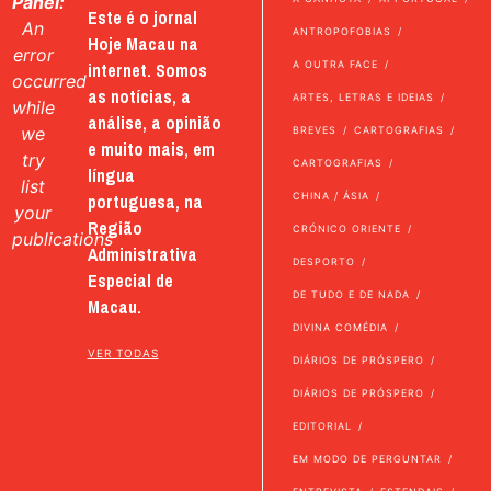
Panel:
Este é o jornal
An
ANTROPOFOBIAS
Hoje Macau na
error
internet. Somos
A OUTRA FACE
occurred
as notícias, a
ARTES, LETRAS E IDEIAS
while
análise, a opinião
we
BREVES
CARTOGRAFIAS
e muito mais, em
try
CARTOGRAFIAS
língua
list
portuguesa, na
CHINA / ÁSIA
your
Região
CRÓNICO ORIENTE
publications
Administrativa
DESPORTO
Especial de
DE TUDO E DE NADA
Macau.
DIVINA COMÉDIA
VER TODAS
DIÁRIOS DE PRÓSPERO
DIÁRIOS DE PRÓSPERO
EDITORIAL
EM MODO DE PERGUNTAR