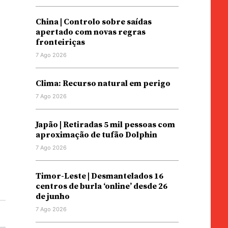
China | Controlo sobre saídas
apertado com novas regras
fronteiriças
7 Ago 2026
Clima: Recurso natural em perigo
7 Ago 2026
Japão | Retiradas 5 mil pessoas com
aproximação de tufão Dolphin
7 Ago 2026
Timor-Leste | Desmantelados 16
centros de burla ‘online’ desde 26
de junho
7 Ago 2026