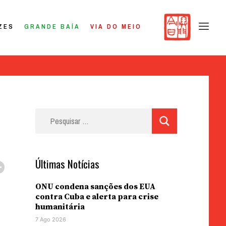
ZES
GRANDE BAÍA
VIA DO MEIO
Pesquisar
por:
Últimas Notícias
ONU condena sanções dos EUA
contra Cuba e alerta para crise
humanitária
7 Ago 2026