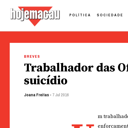
POLÍTICA
SOCIEDADE
Hoje Macau
Jornal em Língua Portuguesa
Skip
to
BREVES
content
Trabalhador das Of
suicídio
Joana Freitas
-
7 Jul 2016
m trabalhado
enforcament