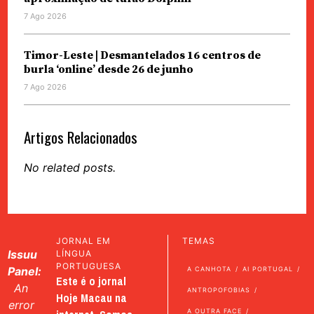
7 Ago 2026
Timor-Leste | Desmantelados 16 centros de
burla ‘online’ desde 26 de junho
7 Ago 2026
Artigos Relacionados
No related posts.
JORNAL EM
TEMAS
Issuu
LÍNGUA
PORTUGUESA
Panel:
A CANHOTA
AI PORTUGAL
Este é o jornal
An
ANTROPOFOBIAS
Hoje Macau na
error
A OUTRA FACE