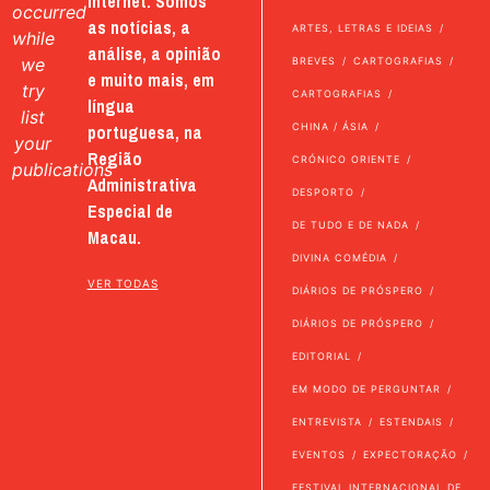
internet. Somos
occurred
as notícias, a
ARTES, LETRAS E IDEIAS
while
análise, a opinião
we
BREVES
CARTOGRAFIAS
e muito mais, em
try
CARTOGRAFIAS
língua
list
portuguesa, na
CHINA / ÁSIA
your
Região
CRÓNICO ORIENTE
publications
Administrativa
DESPORTO
Especial de
DE TUDO E DE NADA
Macau.
DIVINA COMÉDIA
VER TODAS
DIÁRIOS DE PRÓSPERO
DIÁRIOS DE PRÓSPERO
EDITORIAL
EM MODO DE PERGUNTAR
ENTREVISTA
ESTENDAIS
EVENTOS
EXPECTORAÇÃO
FESTIVAL INTERNACIONAL DE