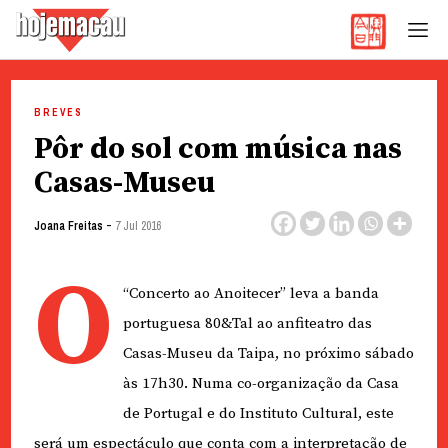
Hoje Macau
Jornal em Língua Portuguesa
Skip
to
BREVES
content
Pôr do sol com música nas
Casas-Museu
-
Joana Freitas
7 Jul 2016
O
“Concerto ao Anoitecer” leva a banda
portuguesa 80&Tal ao anfiteatro das
Casas-Museu da Taipa, no próximo sábado
às 17h30. Numa co-organização da Casa
de Portugal e do Instituto Cultural, este
será um espectáculo que conta com a interpretação de