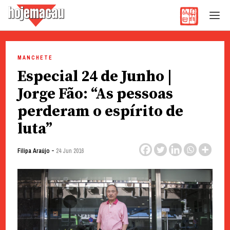
Hoje Macau
Jornal em Língua Portuguesa
Skip
to
MANCHETE
content
Especial 24 de Junho |
Jorge Fão: “As pessoas
perderam o espírito de
luta”
-
Filipa Araújo
24 Jun 2016