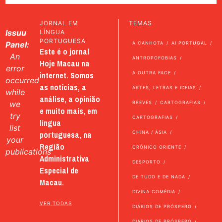
JORNAL EM
TEMAS
Issuu
LÍNGUA
PORTUGUESA
Panel:
A CANHOTA
AI PORTUGAL
Este é o jornal
An
ANTROPOFOBIAS
Hoje Macau na
error
internet. Somos
A OUTRA FACE
occurred
as notícias, a
ARTES, LETRAS E IDEIAS
while
análise, a opinião
we
BREVES
CARTOGRAFIAS
e muito mais, em
try
CARTOGRAFIAS
língua
list
portuguesa, na
CHINA / ÁSIA
your
Região
CRÓNICO ORIENTE
publications
Administrativa
DESPORTO
Especial de
DE TUDO E DE NADA
Macau.
DIVINA COMÉDIA
VER TODAS
DIÁRIOS DE PRÓSPERO
DIÁRIOS DE PRÓSPERO