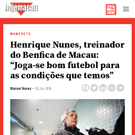
Hoje Macau
Jornal em Língua Portuguesa
Skip
to
MANCHETE
content
Henrique Nunes, treinador
do Benfica de Macau:
“Joga-se bom futebol para
as condições que temos”
-
Manuel Nunes
15 Jun 2016