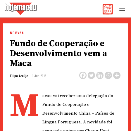
Hoje Macau
Jornal em Língua Portuguesa
Skip
to
BREVES
content
Fundo de Cooperação e
Desenvolvimento vem a
Maca
-
Filipa Araújo
1 Jun 2016
M
acau vai receber uma delegação do
Fundo de Cooperação e
Desenvolvimento China – Países de
Língua Portuguesa. A novidade foi
avançada ontem por Chang Hexi,