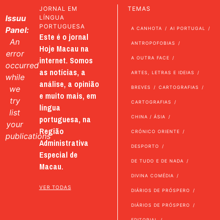
JORNAL EM
TEMAS
Issuu
LÍNGUA
PORTUGUESA
Panel:
A CANHOTA
AI PORTUGAL
Este é o jornal
An
ANTROPOFOBIAS
Hoje Macau na
error
internet. Somos
A OUTRA FACE
occurred
as notícias, a
ARTES, LETRAS E IDEIAS
while
análise, a opinião
we
BREVES
CARTOGRAFIAS
e muito mais, em
try
CARTOGRAFIAS
língua
list
portuguesa, na
CHINA / ÁSIA
your
Região
CRÓNICO ORIENTE
publications
Administrativa
DESPORTO
Especial de
DE TUDO E DE NADA
Macau.
DIVINA COMÉDIA
VER TODAS
DIÁRIOS DE PRÓSPERO
DIÁRIOS DE PRÓSPERO
EDITORIAL