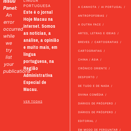
Issuu
LÍNGUA
PORTUGUESA
Panel:
A CANHOTA
AI PORTUGAL
Este é o jornal
An
ANTROPOFOBIAS
Hoje Macau na
error
internet. Somos
A OUTRA FACE
occurred
as notícias, a
ARTES, LETRAS E IDEIAS
while
análise, a opinião
we
BREVES
CARTOGRAFIAS
e muito mais, em
try
CARTOGRAFIAS
língua
list
portuguesa, na
CHINA / ÁSIA
your
Região
CRÓNICO ORIENTE
publications
Administrativa
DESPORTO
Especial de
DE TUDO E DE NADA
Macau.
DIVINA COMÉDIA
VER TODAS
DIÁRIOS DE PRÓSPERO
DIÁRIOS DE PRÓSPERO
EDITORIAL
EM MODO DE PERGUNTAR