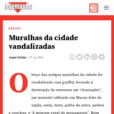
Hoje Macau
Jornal em Língua Portuguesa
Skip
to
BREVES
content
Muralhas da cidade
vandalizadas
-
Joana Freitas
27 Jan 2016
O
troço das antigas muralhas da cidade foi
vandalizado com graffiti, levando à
destruição da estrutura em “chunambo”,
um material utilizado em Macau feito de
argila, areia, terra, palha de arroz, pedras
e conchas, e “à imagem geral do monumento”. Num