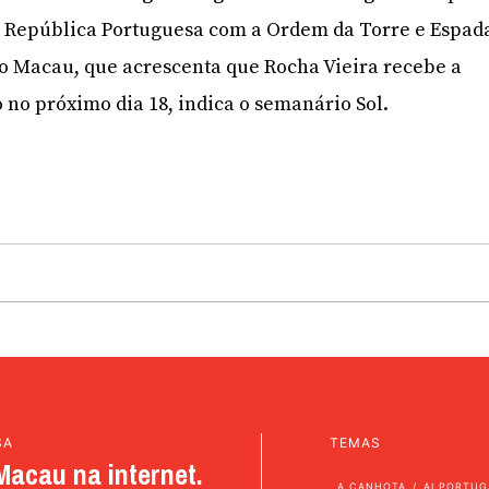
a República Portuguesa com a Ordem da Torre e Espad
o Macau, que acrescenta que Rocha Vieira recebe a
 no próximo dia 18, indica o semanário Sol.
SA
TEMAS
Macau na internet.
A CANHOTA
AI PORTUG