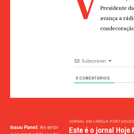
V
Presidente d
avança a rádi
condecoração
Subscrever
0
COMENTÁRIOS
JORNAL EM LÍNGUA PORTUGUE
Issuu Panel:
An error
Este é o jornal Hoje 