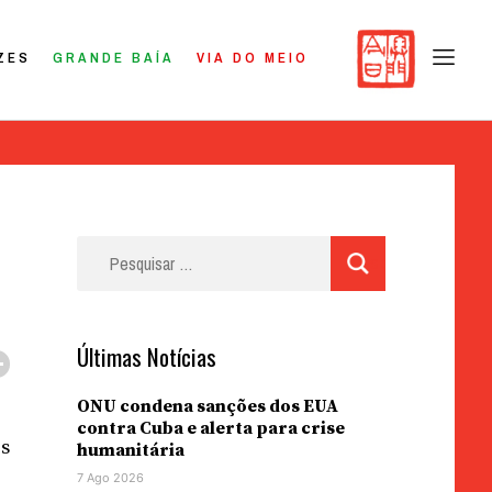
ZES
GRANDE BAÍA
VIA DO MEIO
Pesquisar
por:
Últimas Notícias
ONU condena sanções dos EUA
contra Cuba e alerta para crise
is
humanitária
7 Ago 2026