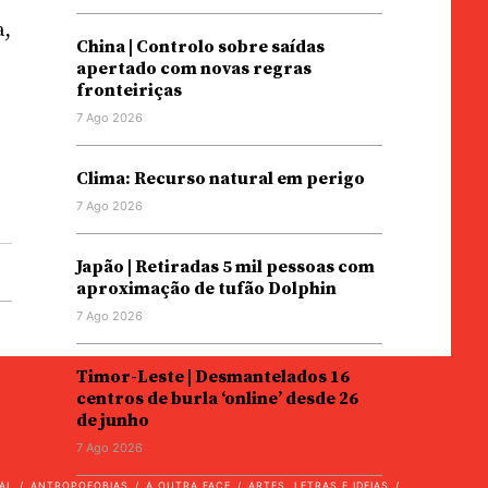
a,
China | Controlo sobre saídas
apertado com novas regras
fronteiriças
7 Ago 2026
Clima: Recurso natural em perigo
7 Ago 2026
Japão | Retiradas 5 mil pessoas com
aproximação de tufão Dolphin
7 Ago 2026
Timor-Leste | Desmantelados 16
centros de burla ‘online’ desde 26
de junho
7 Ago 2026
AL
ANTROPOFOBIAS
A OUTRA FACE
ARTES, LETRAS E IDEIAS