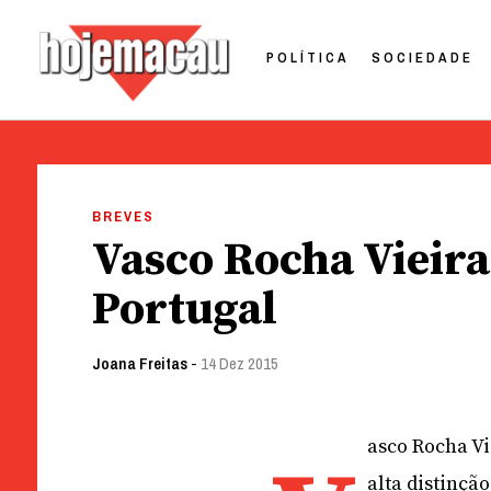
POLÍTICA
SOCIEDADE
Hoje Macau
Jornal em Língua Portuguesa
Skip
to
BREVES
content
Vasco Rocha Vieir
Portugal
Joana Freitas
-
14 Dez 2015
asco Rocha Vi
alta distinçã