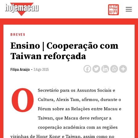
Hoje Macau
Jornal em Língua Portuguesa
Skip
to
BREVES
content
Ensino | Cooperação com
Taiwan reforçada
-
Filipa Araújo
3 Ago 2015
O
Secretário para os Assuntos Sociais e
Cultura, Alexis Tam, afirmou, durante o
Fórum sobre as Relações entre Macau e
Taiwan, que Macau deve reforçar a
cooperação académica com as regiões
vizinhas de Hong Kong e Taiwan, assim como no