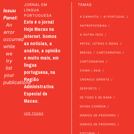
JORNAL EM
TEMAS
Issuu
LÍNGUA
PORTUGUESA
Panel:
A CANHOTA
AI PORTUGAL
Este é o jornal
An
ANTROPOFOBIAS
Hoje Macau na
error
internet. Somos
A OUTRA FACE
occurred
as notícias, a
ARTES, LETRAS E IDEIAS
while
análise, a opinião
we
BREVES
CARTOGRAFIAS
e muito mais, em
try
CARTOGRAFIAS
língua
list
portuguesa, na
CHINA / ÁSIA
your
Região
CRÓNICO ORIENTE
publications
Administrativa
DESPORTO
Especial de
DE TUDO E DE NADA
Macau.
DIVINA COMÉDIA
VER TODAS
DIÁRIOS DE PRÓSPERO
DIÁRIOS DE PRÓSPERO
EDITORIAL