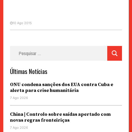
10 Ago 2015
POLÍTICA
Pesquisar
CCP | Rita Santos encontra-se
por:
com José Cesário
Últimas Notícias
ONU condena sanções dos EUA contra Cuba e
alerta para crise humanitária
7 Ago 2026
China | Controlo sobre saídas apertado com
novas regras fronteiriças
7 Ago 2026