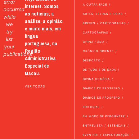
error
internet. Somos
A OUTRA FACE
occurred
as notícias, a
ARTES, LETRAS E IDEIAS
while
análise, a opinião
we
BREVES
CARTOGRAFIAS
e muito mais, em
try
CARTOGRAFIAS
língua
list
portuguesa, na
CHINA / ÁSIA
your
Região
CRÓNICO ORIENTE
publications
Administrativa
DESPORTO
Especial de
DE TUDO E DE NADA
Macau.
DIVINA COMÉDIA
VER TODAS
DIÁRIOS DE PRÓSPERO
DIÁRIOS DE PRÓSPERO
EDITORIAL
EM MODO DE PERGUNTAR
ENTREVISTA
ESTENDAIS
EVENTOS
EXPECTORAÇÃO