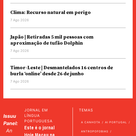
Clima: Recurso natural em perigo
7 Ago 2026
Japão | Retiradas 5 mil pessoas com
aproximação de tufão Dolphin
7 Ago 2026
Timor-Leste | Desmantelados 16 centros de
burla ‘online’ desde 26 de junho
7 Ago 2026
JORNAL EM
TEMAS
Issuu
LÍNGUA
PORTUGUESA
Panel:
A CANHOTA
AI PORTUGAL
Este é o jornal
An
ANTROPOFOBIAS
Hoje Macau na