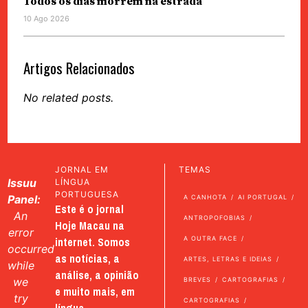
Todos os dias morrem na estrada
10 Ago 2026
Artigos Relacionados
No related posts.
JORNAL EM
TEMAS
Issuu
LÍNGUA
PORTUGUESA
Panel:
A CANHOTA
AI PORTUGAL
Este é o jornal
An
ANTROPOFOBIAS
Hoje Macau na
error
internet. Somos
A OUTRA FACE
occurred
as notícias, a
ARTES, LETRAS E IDEIAS
while
análise, a opinião
we
BREVES
CARTOGRAFIAS
e muito mais, em
try
CARTOGRAFIAS
língua