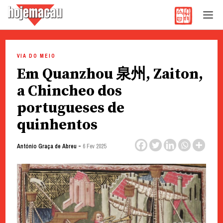
Hoje Macau
Jornal em Língua Portuguesa
Skip
to
VIA DO MEIO
content
Em Quanzhou 泉州, Zaiton,
a Chincheo dos
portugueses de
quinhentos
-
António Graça de Abreu
6 Fev 2025