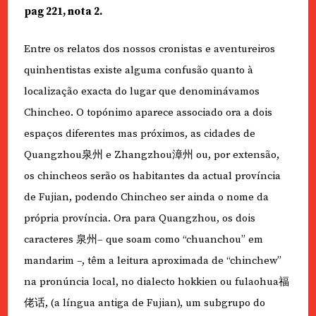
pag 221, nota 2.
Entre os relatos dos nossos cronistas e aventureiros
quinhentistas existe alguma confusão quanto à
localização exacta do lugar que denominávamos
Chincheo. O topónimo aparece associado ora a dois
espaços diferentes mas próximos, as cidades de
Quangzhou泉州 e Zhangzhou漳州 ou, por extensão,
os chincheos serão os habitantes da actual província
de Fujian, podendo Chincheo ser ainda o nome da
própria província. Ora para Quangzhou, os dois
caracteres 泉州– que soam como “chuanchou” em
mandarim –, têm a leitura aproximada de “chinchew”
na pronúncia local, no dialecto hokkien ou fulaohua福
佬话, (a língua antiga de Fujian), um subgrupo do