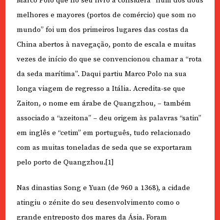
Marco Polo que no seu livro a considera “hum dos dous
melhores e mayores (portos de comércio) que som no
mundo” foi um dos primeiros lugares das costas da
China abertos à navegação, ponto de escala e muitas
vezes de início do que se convencionou chamar a “rota
da seda marítima”. Daqui partiu Marco Polo na sua
longa viagem de regresso a Itália. Acredita-se que
Zaiton, o nome em árabe de Quangzhou, – também
associado a “azeitona” – deu origem às palavras “satin”
em inglês e “cetim” em português, tudo relacionado
com as muitas toneladas de seda que se exportaram
pelo porto de Quangzhou.[1]
Nas dinastias Song e Yuan (de 960 a 1368), a cidade
atingiu o zénite do seu desenvolvimento como o
grande entreposto dos mares da Ásia. Foram